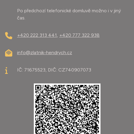
Po předchozí telefonické domluvě možno i v jiný
čas.
+420 222 313 441
,
+420 777 322 938
info@zlatnik-hendrych.cz
IČ: 71675523, DIČ: CZ740907073